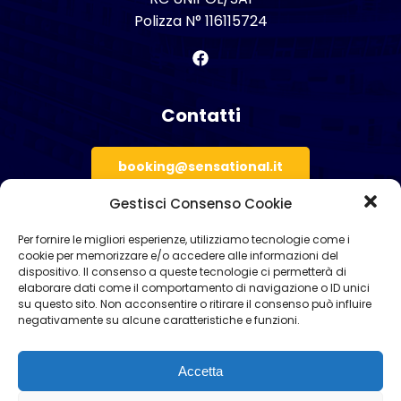
Polizza N° 116115724
Contatti
booking@sensational.it
Gestisci Consenso Cookie
+ 39 081 876 2506
Per fornire le migliori esperienze, utilizziamo tecnologie come i
cookie per memorizzare e/o accedere alle informazioni del
dispositivo. Il consenso a queste tecnologie ci permetterà di
elaborare dati come il comportamento di navigazione o ID unici
Privacy Policy
su questo sito. Non acconsentire o ritirare il consenso può influire
negativamente su alcune caratteristiche e funzioni.
Accetta